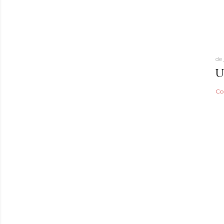
de
U
Co