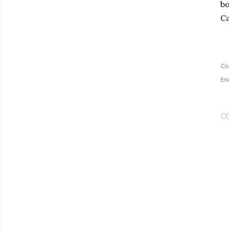
b
Ca
Co
Et
C