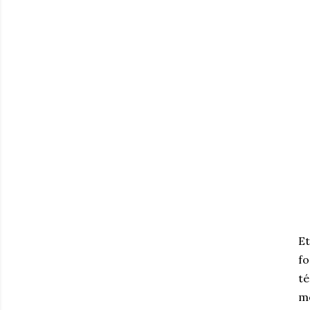
Et
fo
té
mo