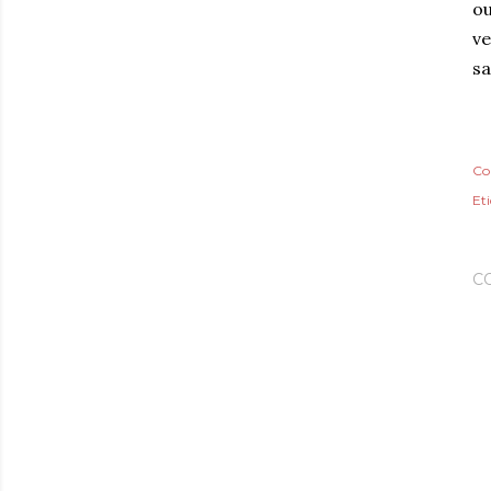
ou
ve
sa
Co
Et
C