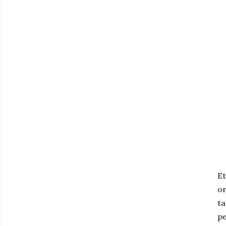
E
or
ta
pe