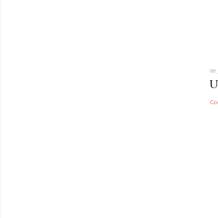
de
U
Co