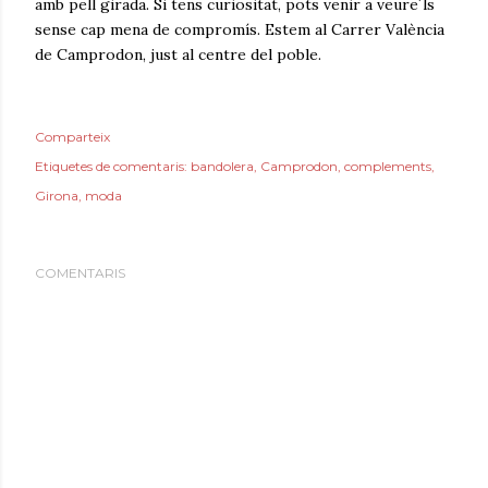
amb pell girada. Si tens curiositat, pots venir a veure´ls
sense cap mena de compromís. Estem al Carrer València
de Camprodon, just al centre del poble.
Comparteix
Etiquetes de comentaris:
bandolera
Camprodon
complements
Girona
moda
COMENTARIS