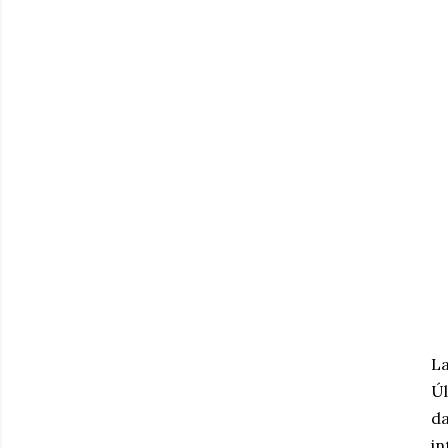
La
Úl
da
in