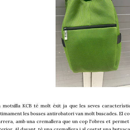
 motxilla KCB té molt èxit ja que les seves característ
timament les bosses antirobatori van molt buscades. El c
rrera, amb una cremallera que un cop l'obres et permet 
terior. Al davant, té una cremallera i al costat una butxac