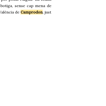
a botiga, sense cap mena de
València de
Camprodon
, just