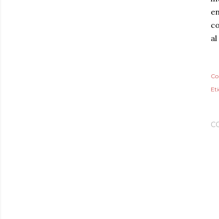
en
co
al
Co
Et
C