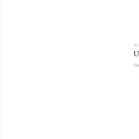
de
U
Co