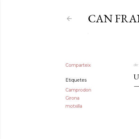
CAN FR
.
Comparteix
de 
U
Etiquetes
Camprodon
Girona
motxilla