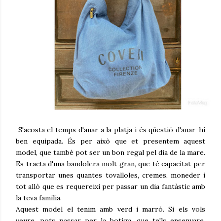
S'acosta el temps d'anar a la platja i és qüestió d'anar-hi
ben equipada. És per això que et presentem aquest
model, que també pot ser un bon regal pel dia de la mare.
Es tracta d'una bandolera molt gran, que té capacitat per
transportar unes quantes tovalloles, cremes, moneder i
tot allò que es requereixi per passar un dia fantàstic amb
la teva família.
Aquest model el tenim amb verd i marró. Si els vols
veure, pots passar per la botiga, que te'ls ensenyare,