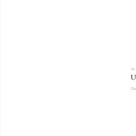
de
U
Co