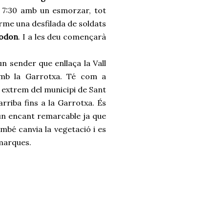
 7:30 amb un esmorzar, tot
erme una desfilada de soldats
odon
. I a les deu començarà
n sender que enllaça la Vall
b la Garrotxa. Té com a
 extrem del municipi de Sant
arriba fins a la Garrotxa. És
un encant remarcable ja que
ambé canvia la vegetació i es
omarques.