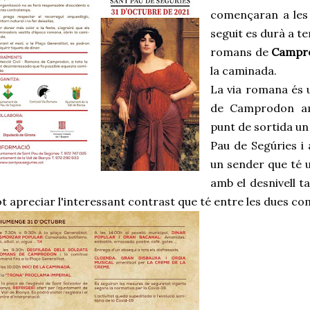
començaran a les
seguit es durà a t
romans de
Campr
la caminada.
La via romana és u
de Camprodon am
punt de sortida un
Pau de Segúries i 
un sender que té 
amb el desnivell t
t apreciar l'interessant contrast que té entre les dues c