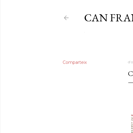
CAN FR
.
Comparteix
d’o
C