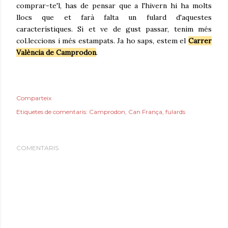
comprar-te'l, has de pensar que a l'hivern hi ha molts
llocs que et farà falta un fulard d'aquestes
característiques. Si et ve de gust passar, tenim més
col.leccions i més estampats. Ja ho saps, estem el
Carrer
València de Camprodon
.
Comparteix
Etiquetes de comentaris:
Camprodon
Can França
fulards
COMENTARIS