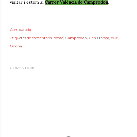
visitar i estem al
Carrer València de Camprodon
.
Comparteix
Etiquetes de comentaris:
bossa
Camprodon
Can França
cuir
Girona
COMENTARIS