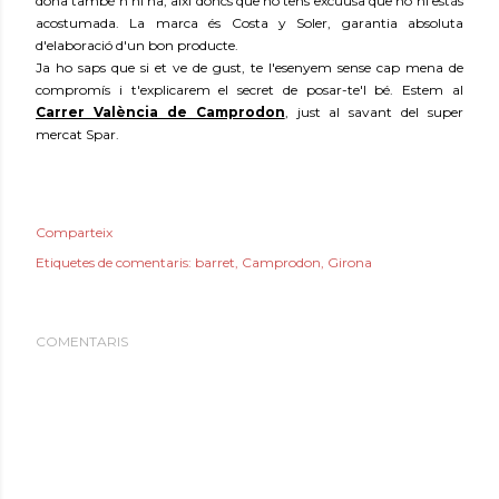
dona també n'hi ha, així doncs que no tens excuusa que no hi estàs
acostumada. La marca és Costa y Soler, garantia absoluta
d'elaboració d'un bon producte.
Ja ho saps que si et ve de gust, te l'esenyem sense cap mena de
compromís i t'explicarem el secret de posar-te'l bé. Estem al
Carrer València de Camprodon
, just al savant del super
mercat Spar.
Comparteix
Etiquetes de comentaris:
barret
Camprodon
Girona
COMENTARIS