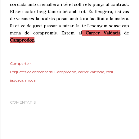
cordada amb cremallera i té el coll i els punys al contrast.
El seu color beig t'anirà bé amb tot. És lleugera, i si vas
de vacances la podràs posar amb tota facilitat a la maleta.
Si et ve de gust passar a mirar-la, te l'esenyem sense cap
mena de compromís. Estem al
Carrer València
de
Camprodon
.
Comparteix
Etiquetes de comentaris:
Camprodon
carrer valència
estiu
jaqueta
moda
COMENTARIS