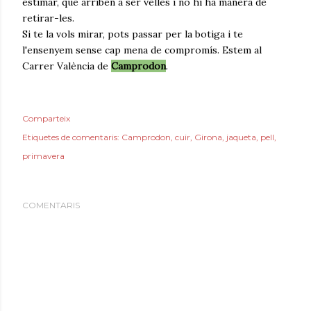
estimar, que arriben a ser velles i no hi ha manera de
retirar-les.
Si te la vols mirar, pots passar per la botiga i te
l'ensenyem sense cap mena de compromís. Estem al
Carrer València de
Camprodon
.
Comparteix
Etiquetes de comentaris:
Camprodon
cuir
Girona
jaqueta
pell
primavera
COMENTARIS