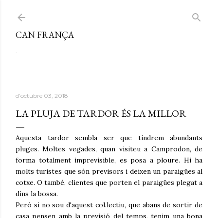
Salta al contingut principal
CAN FRANÇA
.
d’octubre 03, 2018
LA PLUJA DE TARDOR ÉS LA MILLOR
Aquesta tardor sembla ser que tindrem abundants
pluges. Moltes vegades, quan visiteu a Camprodon, de
forma totalment imprevisible, es posa a ploure. Hi ha
molts turistes que són previsors i deixen un paraigües al
cotxe. O també, clientes que porten el paraigües plegat a
dins la bossa.
Però si no sou d'aquest col.lectiu, que abans de sortir de
casa pensen amb la previsió del temps, tenim una bona